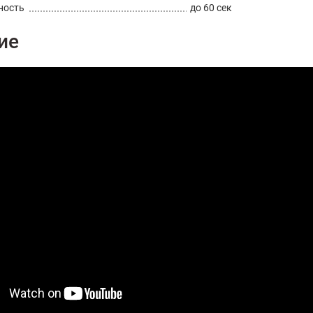
ность
до 60 сек
ие