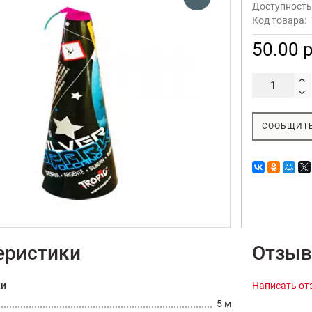
Доступност
Код товара:
50.00 р
СООБЩИТЬ
еристики
Отзыв
ки
Написать от
5 м