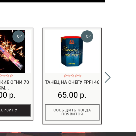
TOP
TOP
КИЕ ОГНИ 70
ТАНЕЦ НА СНЕГУ FPF146
БЕНГАЛЬ
СМ...
00 р.
65.00 р.
12
КОРЗИНУ
СООБЩИТЬ КОГДА
В 
ПОЯВИТСЯ