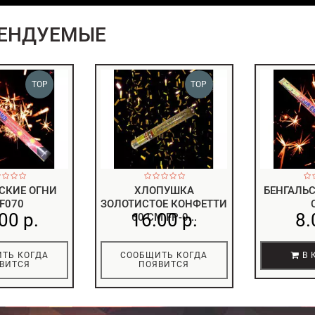
ЕНДУЕМЫЕ
TOP
TOP
СКИЕ ОГНИ
ХЛОПУШКА
БЕНГАЛЬС
F070
ЗОЛОТИСТОЕ КОНФЕТТИ
00 р.
16.00 р.
8.
60 СМ FP-0...
ТЬ КОГДА
СООБЩИТЬ КОГДА
В 
ВИТСЯ
ПОЯВИТСЯ