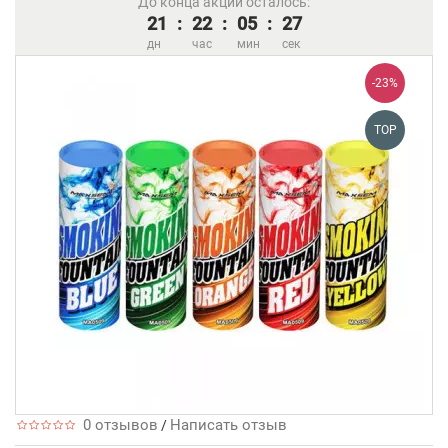
До конца акции осталось:
21
:
22
:
05
:
26
дн
час
мин
сек
-23%
TOP
0 отзывов
Написать отзыв
/