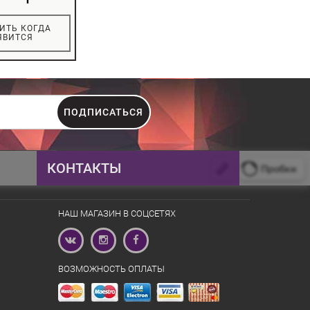
ИТЬ КОГДА
ЯВИТСЯ
ПОДПИСАТЬСЯ
КОНТАКТЫ
+375 44 555-15-47
НАШ МАГАЗИН В СОЦСЕТЯХ
+375 33 366-15-47
firebirdby@gmail.com
ВОЗМОЖНОСТЬ ОПЛАТЫ
ул. Дунина-Мартинкевича, 11
10:00 - 21:00 пн-вс