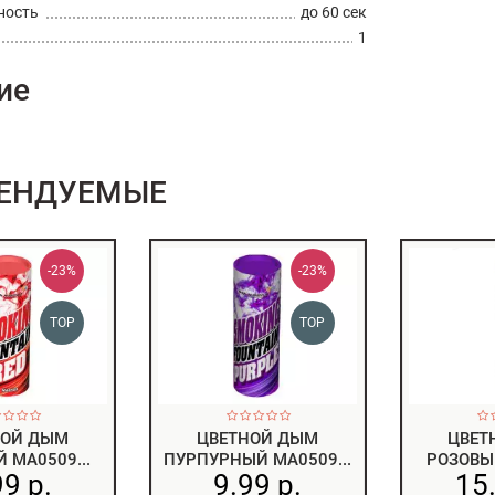
ность
до 60 сек
1
ие
ЕНДУЕМЫЕ
-23%
-23%
TOP
TOP
НОЙ ДЫМ
ЦВЕТНОЙ ДЫМ
ЦВЕТ
 MA0509...
ПУРПУРНЫЙ MA0509...
РОЗОВЫЙ
99 р.
9.99 р.
15.